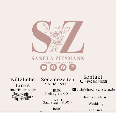
Kontakt
Nützliche
Servicezeiten
+491776260851
Mo-Do : 9:00 –
Links
info@hochzeitsfein.de
Interkulturelle
18:00
Freitag : 9:00 –
Hochzeiten
Kontakt
Datenschutz
Hochzeitsfein -
Impressum
17:00
Samstag : 9:00 –
Wedding
16:00
Planner
Beratungstermine