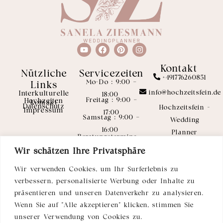
Kontakt
Nützliche
Servicezeiten
+491776260851
Mo-Do : 9:00 –
Links
info@hochzeitsfein.de
Interkulturelle
18:00
Freitag : 9:00 –
Hochzeiten
Kontakt
Datenschutz
Hochzeitsfein -
Impressum
17:00
Samstag : 9:00 –
Wedding
16:00
Planner
Beratungstermine
Sanela
nach Vereinbarung
Wir schätzen Ihre Privatsphäre
Ziesmann-
Wir verwenden Cookies, um Ihr Surferlebnis zu
Serifov
verbessern, personalisierte Werbung oder Inhalte zu
Inselstraße 24
präsentieren und unseren Datenverkehr zu analysieren.
40479
Wenn Sie auf "Alle akzeptieren" klicken, stimmen Sie
Düsseldorf
unserer Verwendung von Cookies zu.