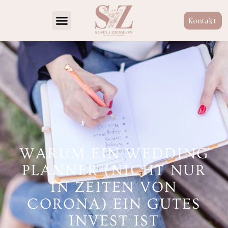
Kontakt
WARUM EIN WEDDING
PLANNER (NICHT NUR
IN ZEITEN VON
CORONA) EIN GUTES
INVEST IST