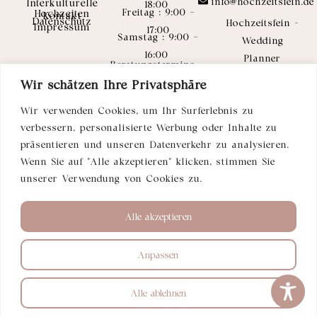
info@hochzeitsfein.de
Interkulturelle
18:00
Freitag : 9:00 –
Hochzeiten
Kontakt
Datenschutz
Hochzeitsfein -
Impressum
17:00
Samstag : 9:00 –
Wedding
16:00
Planner
Beratungstermine
Sanela
nach Vereinbarung
Wir schätzen Ihre Privatsphäre
Ziesmann-
Wir verwenden Cookies, um Ihr Surferlebnis zu
Serifov
verbessern, personalisierte Werbung oder Inhalte zu
Inselstraße 24
präsentieren und unseren Datenverkehr zu analysieren.
40479
Wenn Sie auf "Alle akzeptieren" klicken, stimmen Sie
Düsseldorf
unserer Verwendung von Cookies zu.
EN
DE
Alle akzeptieren
Anpassen
Urheberrecht 2026 Sanela Ziesmann-Serifov –
Hochzeitsfein. Alle Rechte vorbehalten.
Alle ablehnen
Mit freundlicher Unterstützung von
Techleads.ai